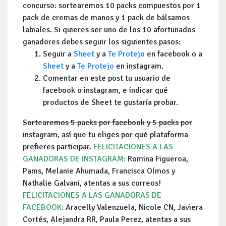
concurso: sortearemos 10 packs compuestos por 1
pack de cremas de manos y 1 pack de bálsamos
labiales. Si quieres ser uno de los 10 afortunados
ganadores debes seguir los siguientes pasos:
Seguir a
Sheet
y a
Te Protejo
en facebook o a
Sheet
y a
Te Protejo
en instagram.
Comentar en este post tu usuario de
facebook o instagram, e indicar qué
productos de Sheet te gustaría probar.
Sortearemos 5 packs por facebook y 5 packs por
instagram, así que tu eliges por qué plataforma
prefieres participar.
FELICITACIONES A LAS
GANADORAS DE INSTAGRAM:
Romina Figueroa,
Pams, Melanie Ahumada, Francisca Olmos y
Nathalie Galvani, atentas a sus correos!
FELICITACIONES A LAS GANADORAS DE
FACEBOOK:
Aracelly Valenzuela, Nicole CN, Javiera
Cortés, Alejandra RR, Paula Perez, atentas a sus