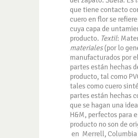
del zapato.
Suela
: Es 
que tiene contacto con
cuero en flor se refier
cuya capa de untamien
producto.
Textil
: Mate
materiales
(por lo gen
manufacturados por el
partes están hechas de
producto, tal como P
tales como cuero sinté
partes están hechas co
que se hagan una idea
H&M, perfectos para e
producto no son de or
en Merrell, Columbia 