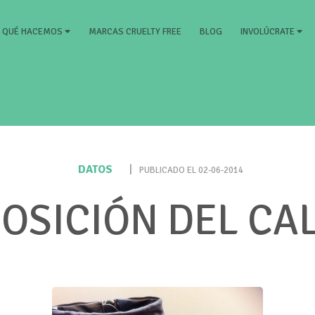
RRENT)
MARCAS CRUELTY FREE
BLOG
QUÉ HACEMOS
INVOLÚCRATE
DATOS
|
PUBLICADO EL 02-06-2014
OSICIÓN DEL CA