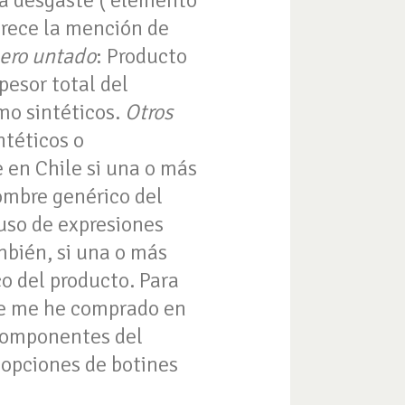
a a desgaste ( elemento
parece la mención de
ero untado
: Producto
pesor total del
mo sintéticos.
Otros
ntéticos o
en Chile si una o más
nombre genérico del
uso de expresiones
mbién, si una o más
co del producto. Para
ue me he comprado en
 componentes del
 opciones de botines