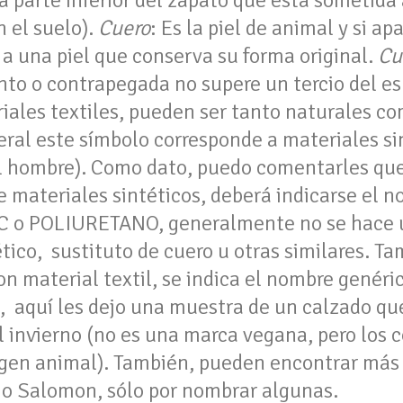
la parte inferior del zapato que está sometid
 el suelo).
Cuero
: Es la piel de animal y si a
e a una piel que conserva su forma original.
Cu
to o contrapegada no supere un tercio del es
riales textiles, pueden ser tanto naturales co
eral este símbolo corresponde a materiales si
 hombre). Como dato, puedo comentarles que 
 materiales sintéticos, deberá indicarse el 
VC o POLIURETANO, generalmente no se hace 
tico, sustituto de cuero u otras similares. Ta
n material textil, se indica el nombre genéri
, aquí les dejo una muestra de un calzado q
l invierno (no es una marca vegana, pero los
igen animal). También, pueden encontrar más
o Salomon, sólo por nombrar algunas.