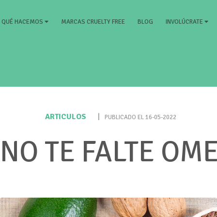
RRENT)
MARCAS CRUELTY FREE
BLOG
QUÉ HACEMOS
INVOLÚCRATE
ARTICULOS
|
PUBLICADO EL 16-05-2022
NO TE FALTE OM