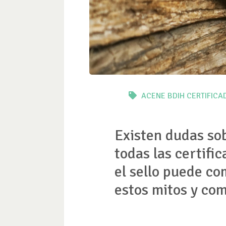
ACENE
BDIH
CERTIFICA
Existen dudas sob
todas las certifi
el sello puede co
estos mitos y co