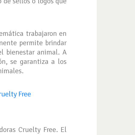
o de sellos o logos que
temática trabajaron en
lmente permite brindar
l bienestar animal. A
ón, se garantiza a los
nimales.
ruelty Free
s
doras Cruelty Free. El