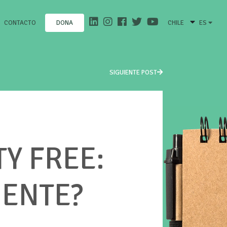
CONTACTO
CHILE
ES
DONA
SIGUIENTE POST
Y FREE:
MENTE?