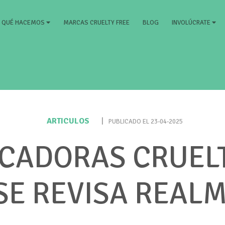
RRENT)
MARCAS CRUELTY FREE
BLOG
QUÉ HACEMOS
INVOLÚCRATE
ARTICULOS
|
PUBLICADO EL 23-04-2025
ICADORAS CRUELT
SE REVISA REAL