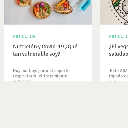
ARTICULOS
ARTICUL
Nutrición y Covid-19 ¿Qué
¿El veg
tan vulnerable soy?
saludab
Hoy por hoy, junto al soporte
Este 202
respiratorio, el tratamiento
topado co
nutricional...
que...
VER ARTICULO
VER ART