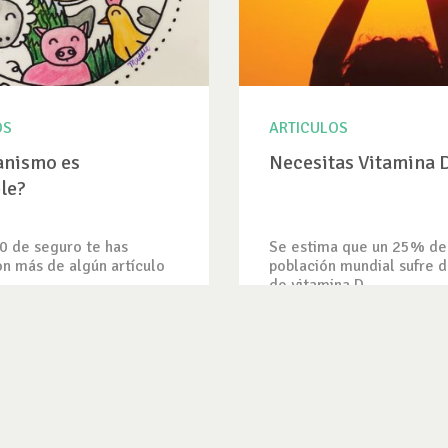
OS
ARTICULOS
anismo es
Necesitas Vitamina 
le?
0 de seguro te has
Se estima que un 25% de
n más de algún artículo
población mundial sufre d
de vitamina D....
ICULO
VER ARTICULO