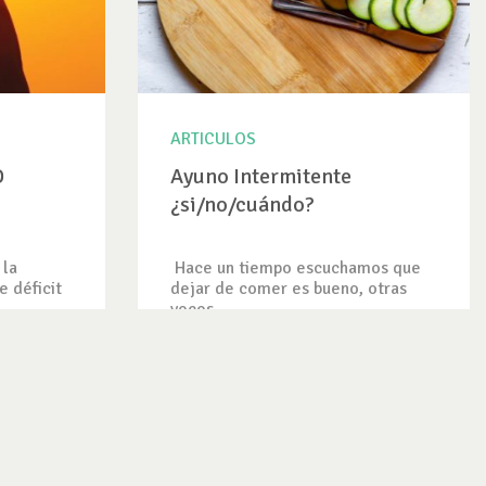
ARTICULOS
D
Ayuno Intermitente
¿si/no/cuándo?
 la
Hace un tiempo escuchamos que
e déficit
dejar de comer es bueno, otras
veces...
VER ARTICULO