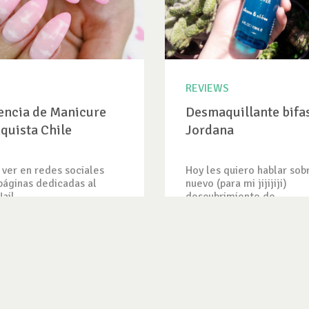
REVIEWS
encia de Manicure
Desmaquillante bifa
quista Chile
Jordana
ver en redes sociales
Hoy les quiero hablar sob
 páginas dedicadas al
nuevo (para mi jijijiji)
il...
descubrimiento de...
CIA
VER REVIEW