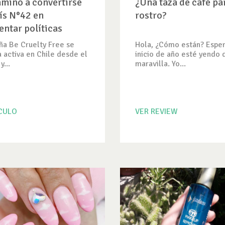
amino a convertirse
¿Una taza de café pa
aís N°42 en
rostro?
ntar políticas
 Free
a Be Cruelty Free se
Hola, ¿Cómo están? Esper
 activa en Chile desde el
inicio de año esté yendo 
...
maravilla. Yo...
ICULO
VER REVIEW