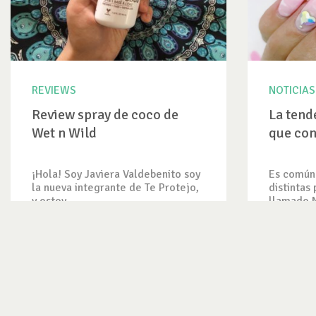
REVIEWS
NOTICIAS
Review spray de coco de
La tend
Wet n Wild
que con
¡Hola! Soy Javiera Valdebenito soy
Es común 
la nueva integrante de Te Protejo,
distintas
y estoy...
llamado Na
VER REVIEW
VER NOTI