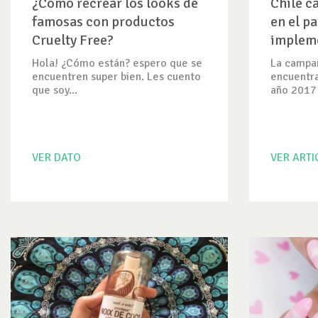
¿Cómo recrear los looks de
Chile c
famosas con productos
en el p
Cruelty Free?
impleme
Cruelty
Hola! ¿Cómo están? espero que se
La campañ
encuentren super bien. Les cuento
encuentra
que soy...
año 2017 y
VER DATO
VER ART