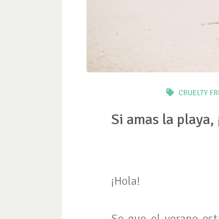
CRUELTY FR
Si amas la playa, 
¡Hola!
Se que el verano est