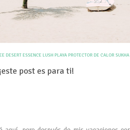
EE
DESERT ESSENCE
LUSH
PLAYA
PROTECTOR DE CALOR
SUKHA
¡este post es para ti!
á aquí, pero después de mis vacaciones co