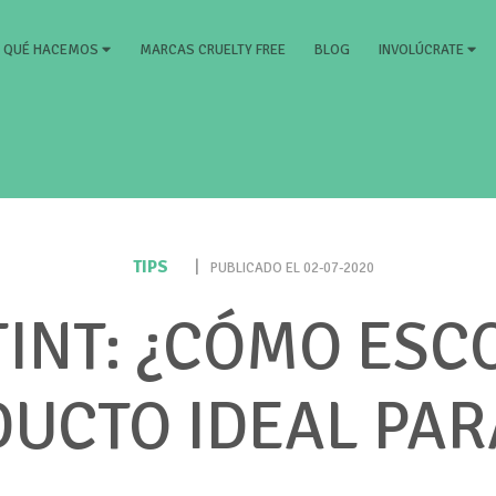
RRENT)
MARCAS CRUELTY FREE
BLOG
QUÉ HACEMOS
INVOLÚCRATE
TIPS
|
PUBLICADO EL 02-07-2020
INT: ¿CÓMO ESC
UCTO IDEAL PAR