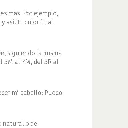
les más. Por ejemplo,
y así. El color final
ee, siguiendo la misma
del 5M al 7M, del 5R al
recer mi cabello: Puedo
o natural o de