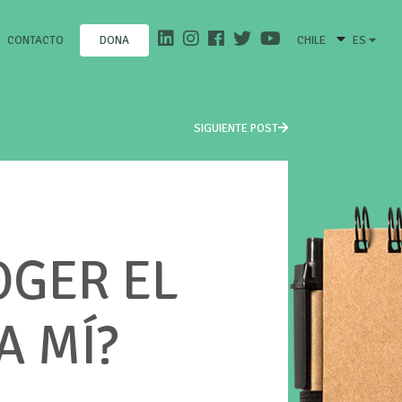
CONTACTO
CHILE
ES
DONA
SIGUIENTE POST
OGER EL
A MÍ?