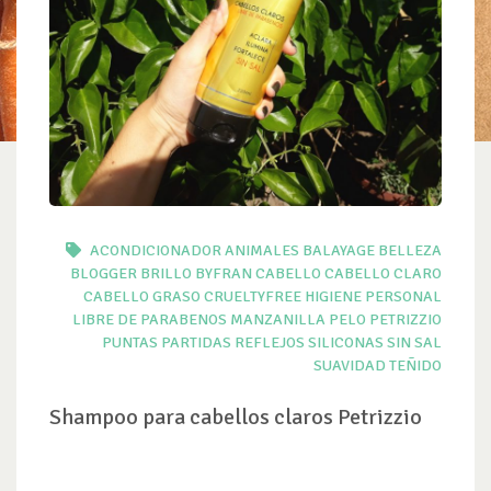
ACONDICIONADOR
ANIMALES
BALAYAGE
BELLEZA
BLOGGER
BRILLO
BYFRAN
CABELLO
CABELLO CLARO
CABELLO GRASO
CRUELTYFREE
HIGIENE PERSONAL
LIBRE DE PARABENOS
MANZANILLA
PELO
PETRIZZIO
PUNTAS PARTIDAS
REFLEJOS
SILICONAS
SIN SAL
SUAVIDAD
TEÑIDO
Shampoo para cabellos claros Petrizzio