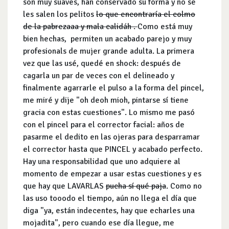
son muy suaves, han conservado su forma y no se
les salen los pelitos
lo que encontraría el colmo
de la pabrezaaa y mala calidáh .
Como está muy
bien hechas, permiten un acabado parejo y muy
profesionals de mujer grande adulta. La primera
vez que las usé, quedé en shock: después de
cagarla un par de veces con el delineado y
finalmente agarrarle el pulso a la forma del pincel,
me miré y dije "oh deoh mioh, pintarse sí tiene
gracia con estas cuestiones". Lo mismo me pasó
con el pincel para el corrector facial: años de
pasarme el dedito en las ojeras para desparramar
el corrector hasta que PINCEL y acabado perfecto.
Hay una responsabilidad que uno adquiere al
momento de empezar a usar estas cuestiones y es
que hay que LAVARLAS
pucha sí qué paja
. Como no
las uso tooodo el tiempo, aún no llega el día que
diga "ya, están indecentes, hay que echarles una
mojadita", pero cuando ese día llegue, me