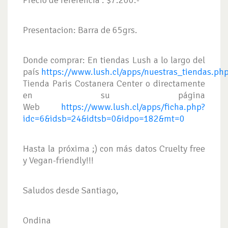
Precio de referencia : $7.200.-
Presentacion: Barra de 65grs.
Donde comprar: En tiendas Lush a lo largo del
país
https://www.lush.cl/apps/nuestras_tiendas.ph
Tienda Paris Costanera Center o directamente
en su página
Web
https://www.lush.cl/apps/ficha.php?
idc=6&idsb=24&idtsb=0&idpo=182&mt=0
Hasta la próxima ;) con más datos Cruelty free
y Vegan-friendly!!!
Saludos desde Santiago,
Ondina