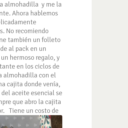
a almohadilla y me la
jante. Ahora hablemos
delicadamente
as. No recomiendo
ene también un folleto
nde al pack en un
 un hermoso regalo, y
tante en los ciclos de
a almohadilla con el
ma cajita donde venía,
 del aceite esencial se
mpre que abro la cajita
or.
Tiene un costo de