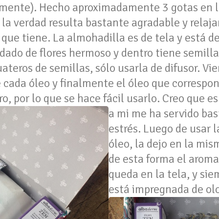
mente). Hecho aproximadamente 3 gotas en l
y la verdad resulta bastante agradable y rela
ue tiene. La almohadilla es de tela y está 
rdado de flores hermoso y dentro tiene semill
ateros de semillas, sólo usarla de difusor. Vi
 cada óleo y finalmente el óleo que correspo
o, por lo que se hace fácil usarlo.
Creo que es
a mi me ha servido bas
estrés. Luego de usar l
óleo, la dejo en la mis
de esta forma el aroma
queda en la tela, y sie
está impregnada de ol