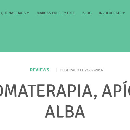
RRENT)
MARCAS CRUELTY FREE
BLOG
QUÉ HACEMOS
INVOLÚCRATE
REVIEWS
|
PUBLICADO EL 21-07-2016
OMATERAPIA, APÍ
ALBA