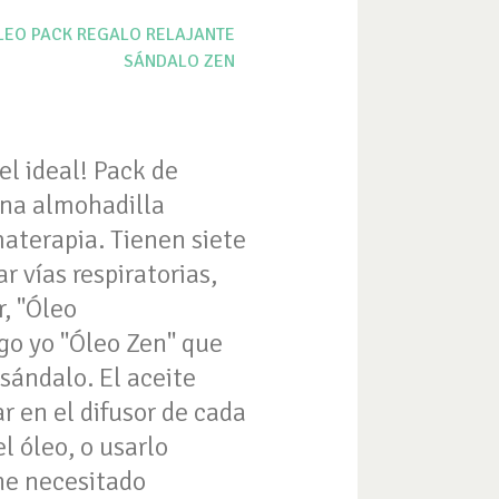
LEO
PACK
REGALO
RELAJANTE
SÁNDALO
ZEN
l ideal! Pack de
una almohadilla
materapia. Tienen siete
r vías respiratorias,
r, "Óleo
ngo yo "Óleo Zen" que
 sándalo. El aceite
r en el difusor de cada
l óleo, o usarlo
 he necesitado