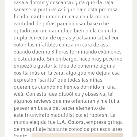
casa a dormir y descansar, ¡uta que da paja
sacarse la pintura! Así que bajo esta premisa
he ido manteniendo mi cara con la menor
cantidad de pifias para no usar base o he
optado por un maquillaje bien piola como la
dupla corrector de ojeras y bálsamo labial con
color: los infalibles contra mi cara de ass
cuando duermo 3 horas terminando exámenes
o estudiando. Sin embargo, hace muy poco me
empezó a gustar la idea de ponerme alguna
cosilla más en la cara, algo que me dejara esa
expresión "sanita" que todas las niñas
queremos cuando no hemos dormido
ni una
weá.
Con esta idea
diabólica y obsesiva,
leí
algunos reviews que me orientaran y me fui a
pasear en busca del tercer elemento de
este triunvirato maquillístico: el ruborsh. La
marca elegida fue
L.A. Colors,
empresa gringa
de maquillaje bastante conocida por
esos lares
(tanto