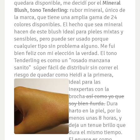
quedara disponible, me decidí por el
Mineral
Blush, tono Tenderling:
rubor mineral, único de
la marca, que tiene una amplia gama de 24
colores disponibles. El hecho que sea mineral
hacen de este blush ideal para pieles mixtas y
sensibles, pero puede ser usado porque
cualquier tipo sin problema alguno. Me fui
bien feliz con mi elección la verdad. El tono
Tenderling es como un "rosado manzana
sanito" súper fácil de distribuir sin correr el
riesgo de quedar como Heidi a la
primera,
ideal para las
inexpertas con la
brocha
así como yo que
soy bien ñurda.
Dura
harto en la piel, por lo
menos unas 8 horas, y
deja un tenue brillo que
dura el mismo tiempo.
El envase es como