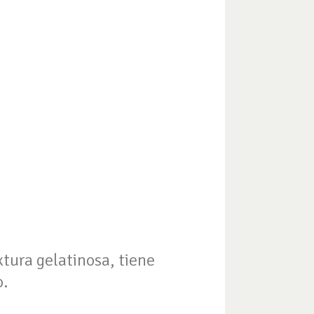
xtura gelatinosa, tiene
o.