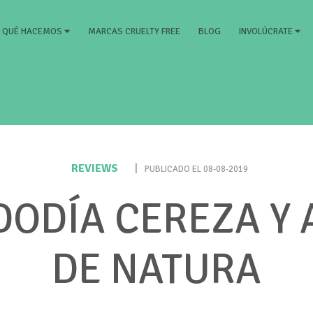
RRENT)
MARCAS CRUELTY FREE
BLOG
QUÉ HACEMOS
INVOLÚCRATE
REVIEWS
|
PUBLICADO EL 08-08-2019
DODÍA CEREZA Y
DE NATURA