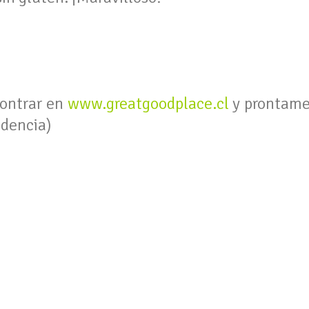
ontrar en
www.greatgoodplace.cl
y prontamen
idencia)