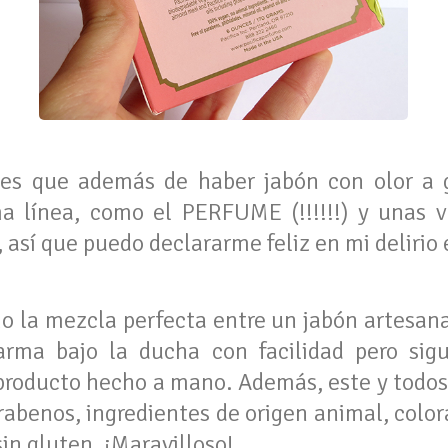
es que además de haber jabón con olor a g
 línea, como el PERFUME (!!!!!!) y unas va
así que puedo declararme feliz en mi delirio 
o la mezcla perfecta entre un jabón artesan
arma bajo la ducha con facilidad pero sig
 producto hecho a mano. Además, este y todos 
abenos, ingredientes de origen animal, colora
in gluten. ¡Maravilloso!