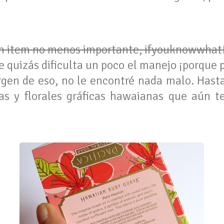
n item no menos importante, ifyouknowwha
e quizás dificulta un poco el manejo ¡porque 
rgen de eso, no le encontré nada malo. Hast
das y florales gráficas hawaianas que aún 