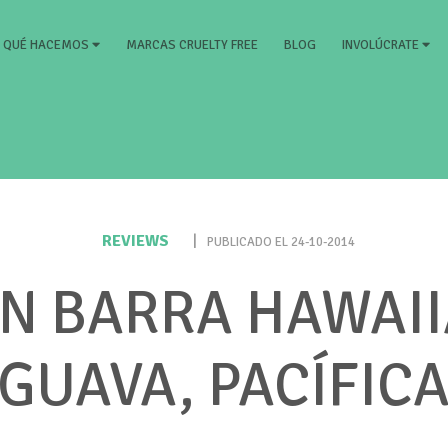
RRENT)
MARCAS CRUELTY FREE
BLOG
QUÉ HACEMOS
INVOLÚCRATE
REVIEWS
|
PUBLICADO EL 24-10-2014
N BARRA HAWAI
GUAVA, PACÍFIC