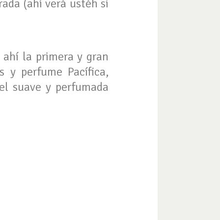
ada (ahí verá ustéh si
 ahí la primera y gran
s y perfume Pacífica,
iel suave y perfumada