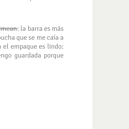
tImean
: la barra es más
pucha que se me caía a
a el empaque es lindo:
tengo guardada porque