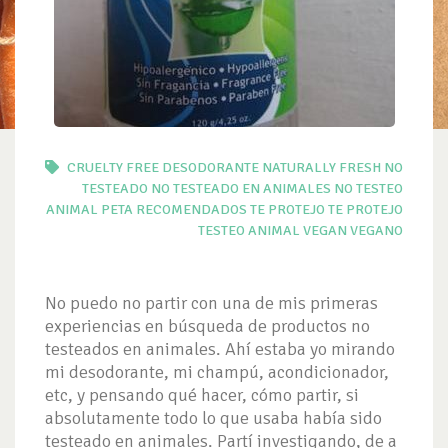
CRUELTY FREE
DESODORANTE
NATURALLY FRESH
NO
TESTEADO
NO TESTEADO EN ANIMALES
NO TESTEO
ANIMAL
PETA
RECOMENDADOS TE PROTEJO
TE PROTEJO
TESTEO ANIMAL
VEGAN
VEGANO
No puedo no partir con una de mis primeras
experiencias en búsqueda de productos no
testeados en animales. Ahí estaba yo mirando
mi desodorante, mi champú, acondicionador,
etc, y pensando qué hacer, cómo partir, si
absolutamente todo lo que usaba había sido
testeado en animales. Partí investigando, de a