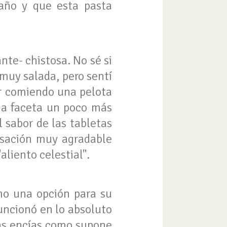
raño y que esta pasta
nte- chistosa. No sé si
s muy salada, pero sentí
ar comiendo una pelota
una faceta un poco más
l sabor de las tabletas
nsación muy agradable
liento celestial".
mo una opción para su
funcionó en lo absoluto
las encías como supone