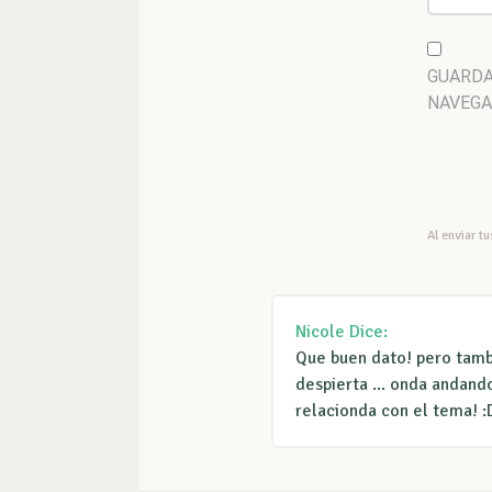
GUARDA
NAVEGA
Al enviar t
Nicole
Dice:
Que buen dato! pero tambi
despierta ... onda andand
relacionda con el tema! :