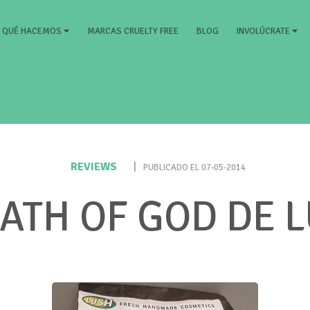
RRENT)
MARCAS CRUELTY FREE
BLOG
QUÉ HACEMOS
INVOLÚCRATE
REVIEWS
|
PUBLICADO EL 07-05-2014
ATH OF GOD DE 