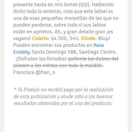
presente hasta en mis lentes jijiji). Habiendo
dicho todo lo anterior, creo que este labial es
una de esas pequeñas maravillas de las que no
pueden perderse, sobre todo si sus labios
están en aprietos. Ah, y gran detalle gran ¡es
vegano!
Cuánto:
$4.500, 5ml.
Dónde:
Blup!
Pueden encontrar sus productos en
Kasa
Ecolety
, Santo Domingo 588, Santiago Centro.
¡Disfruten los feriados!
quítenle los dulces del
jalowin a los niñitos con toda la maldáh.
Francisca @fran_n
* Te Protejo no recibió pago por la realización
de esta publicación y alude sólo a los buenos
resultados obtenidos por el uso del producto.