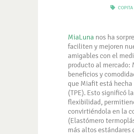
COPITA
MiaLuna
nos ha sorpr
faciliten y mejoren nu
amigables con el medi
producto al mercado: M
beneficios y comodidad
que Miafit está hecha
(TPE). Esto significó l
flexibilidad, permitie
convirtiéndola en la c
(Elastómero termoplás
más altos estándares d