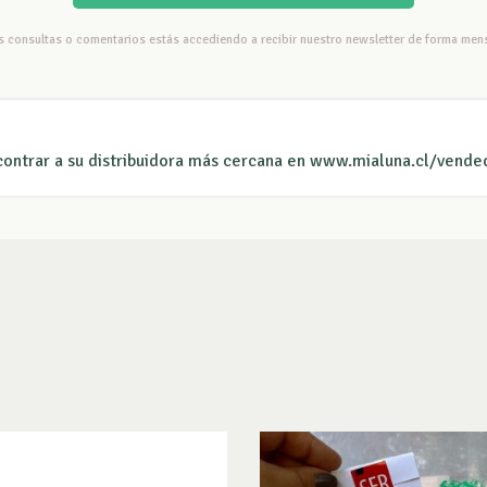
us consultas o comentarios estás accediendo a recibir nuestro newsletter de forma mens
ontrar a su distribuidora más cercana en www.mialuna.cl/vende