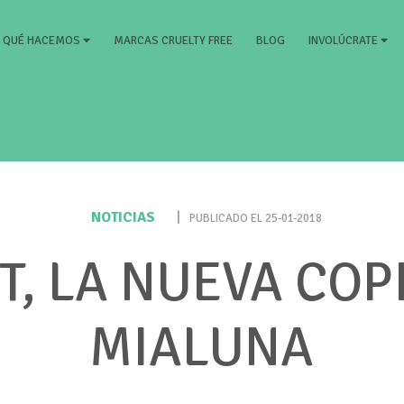
RRENT)
MARCAS CRUELTY FREE
BLOG
QUÉ HACEMOS
INVOLÚCRATE
NOTICIAS
|
PUBLICADO EL 25-01-2018
T, LA NUEVA COP
MIALUNA