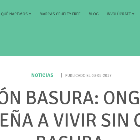
RRENT)
MARCAS CRUELTY FREE
BLOG
QUÉ HACEMOS
INVOLÚCRATE
NOTICIAS
|
PUBLICADO EL 03-05-2017
ÓN BASURA: ONG
EÑA A VIVIR SIN