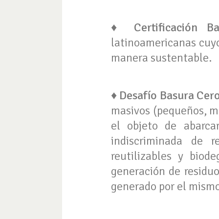
♦
Certificación B
latinoamericanas cuyo
manera sustentable.
♦
Desafío Basura Cero
masivos (pequeños, me
el objeto de abarca
indiscriminada de r
reutilizables y biod
generación de residuo
generado por el mismo