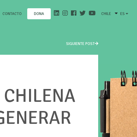
CONTACTO
CHILE
ES
DONA
SIGUIENTE POST
 CHILENA
 GENERAR