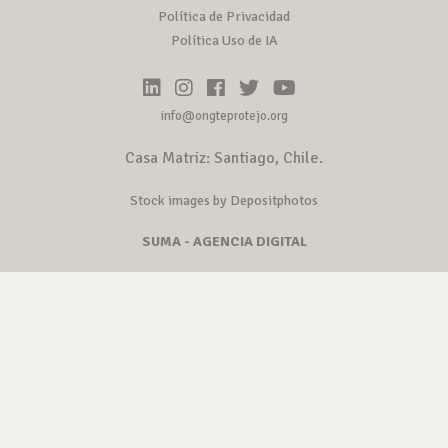
Política de Privacidad
Política Uso de IA
info@ongteprotejo.org
Casa Matriz: Santiago, Chile.
Stock images by Depositphotos
SUMA - AGENCIA DIGITAL