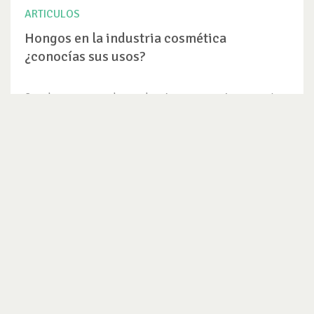
ARTICULOS
Hongos en la industria cosmética
¿conocías sus usos?
Cuando pensamos en hongos lo primero que se viene a nuestra
mente son cosas...
VER ARTICULO