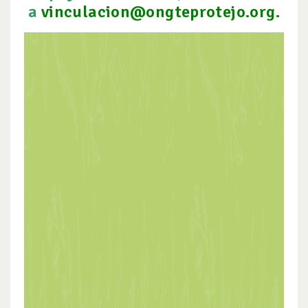
a
vinculacion@ongteprotejo.org
.