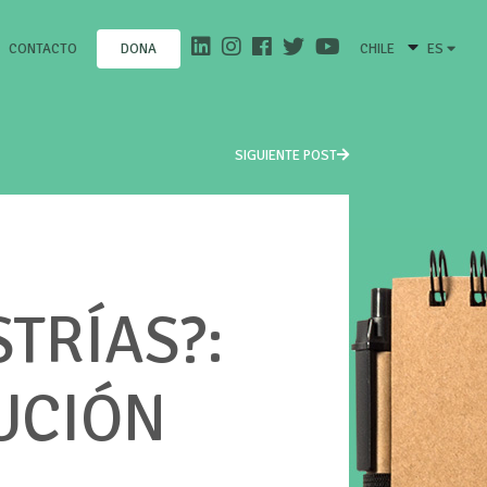
CONTACTO
CHILE
ES
DONA
SIGUIENTE POST
TRÍAS?:
UCIÓN