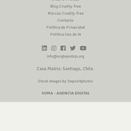
Blog Cruelty-free
Marcas Cruelty-free
Contacto
Política de Privacidad
Política Uso de IA
info@ongteprotejo.org
Casa Matriz: Santiago, Chile.
Stock images by Depositphotos
SUMA - AGENCIA DIGITAL