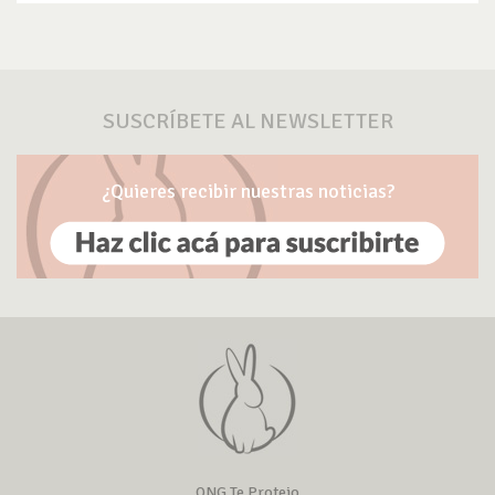
SUSCRÍBETE AL NEWSLETTER
¿Quieres recibir nuestras noticias?
ONG Te Protejo