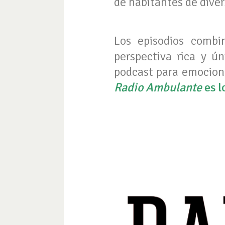
de habitantes de diver
Los episodios combi
perspectiva rica y ú
podcast para emociona
Radio Ambulante
es l