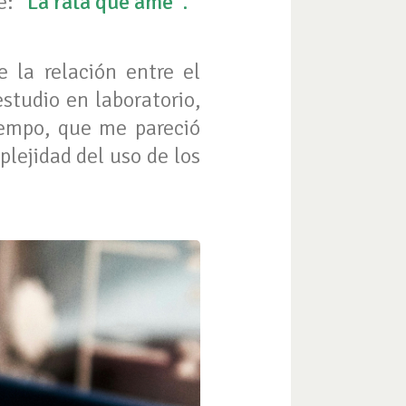
e:
“La rata que amé”
.
e la relación entre el
studio en laboratorio,
iempo, que me pareció
lejidad del uso de los