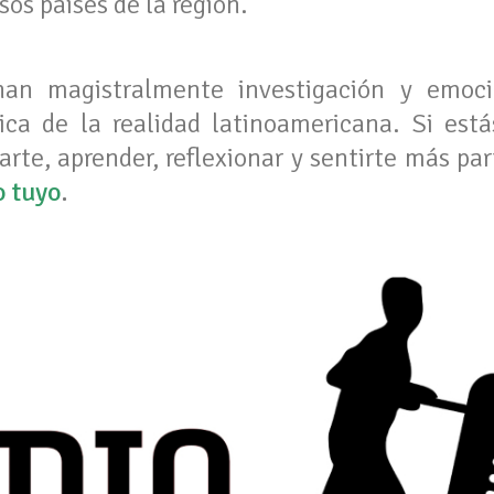
sos países de la región.
nan magistralmente investigación y emoci
nica de la realidad latinoamericana. Si es
rte, aprender, reflexionar y sentirte más par
o tuyo
.