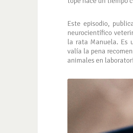
topé hace un tiempo c
Este episodio, public
neurocientífico veter
la rata Manuela. Es 
valía la pena recomen
animales en laboratori