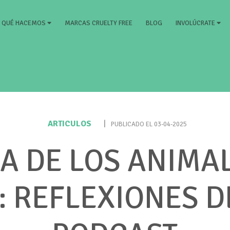
RRENT)
MARCAS CRUELTY FREE
BLOG
QUÉ HACEMOS
INVOLÚCRATE
ARTICULOS
|
PUBLICADO EL 03-04-2025
A DE LOS ANIMA
: REFLEXIONES 