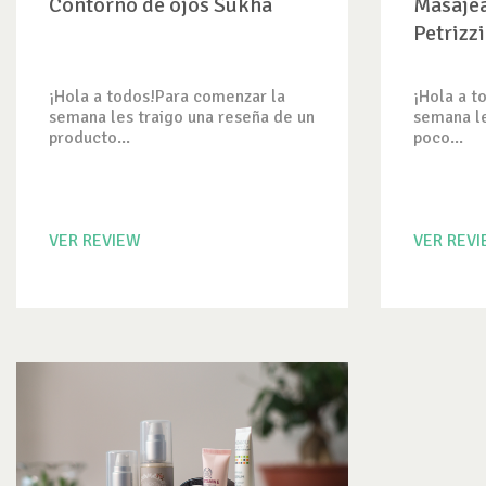
Contorno de ojos Sukha
Masajea
Petrizz
¡Hola a todos!Para comenzar la
¡Hola a t
semana les traigo una reseña de un
semana le
producto...
poco...
VER REVIEW
VER REV