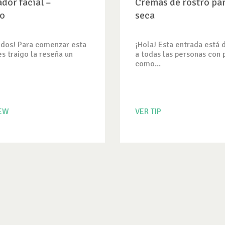
dor facial –
Cremas de rostro par
io
seca
odos! Para comenzar esta
¡Hola! Esta entrada está 
s traigo la reseña un
a todas las personas con 
como...
IEW
VER TIP