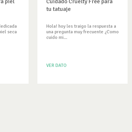
a piel
Cuidado Cruelty Free para
tu tatuaje
dedicada
Hola! hoy les traigo la respuesta a
piel seca
una pregunta muy frecuente ¿Como
cuido mi...
VER DATO