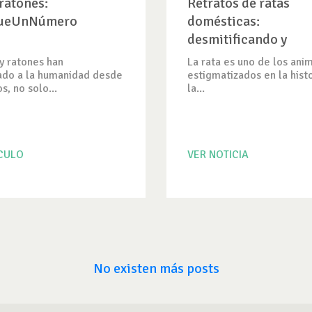
 ratones:
Retratos de ratas
ueUnNúmero
domésticas:
desmitificando y
promoviendo la ado
 y ratones han
La rata es uno de los ani
do a la humanidad desde
estigmatizados en la hist
s, no solo...
la...
ICULO
VER NOTICIA
No existen más posts