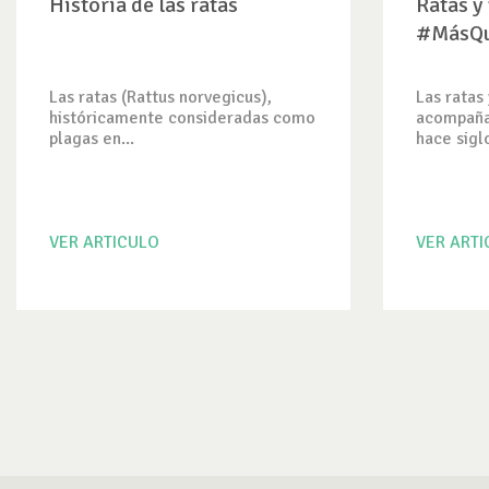
Historia de las ratas
Ratas y
#MásQ
Las ratas (Rattus norvegicus),
Las ratas
históricamente consideradas como
acompaña
plagas en...
hace siglo
VER ARTICULO
VER ART