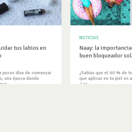
NOTICIAS
idar tus labios en
Naay: la importancia
o
buen bloqueador sol
a pocos días de comenzar
¿Sabías que el 60 % de t
no, una época donde
que aplicas en tu piel es 
ue...
Los...
O
VER NOTICIA