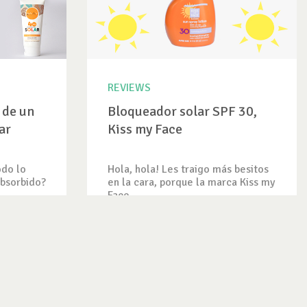
REVIEWS
 de un
Bloqueador solar SPF 30,
ar
Kiss my Face
odo lo
Hola, hola! Les traigo más besitos
absorbido?
en la cara, porque la marca Kiss my
Face...
VER REVIEW