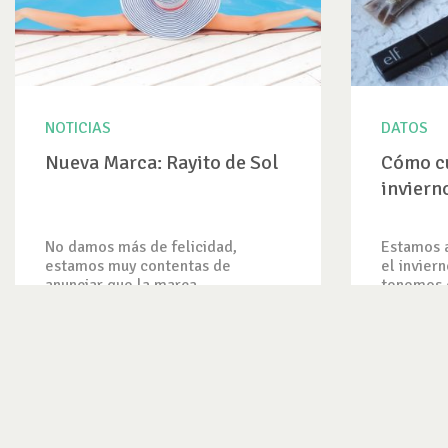
NOTICIAS
DATOS
Nueva Marca: Rayito de Sol
Cómo cu
inviern
No damos más de felicidad,
Estamos 
estamos muy contentas de
el invier
anunciar que la marca...
tenemos q
VER NOTICIA
VER DAT