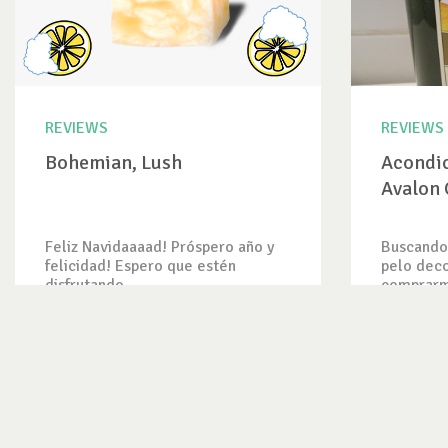
REVIEWS
REVIEWS
Bohemian, Lush
Acondi
Avalon 
Feliz Navidaaaad! Próspero año y
Buscando 
felicidad! Espero que estén
pelo deco
disfrutando...
comprarm
VER REVIEW
VER REV