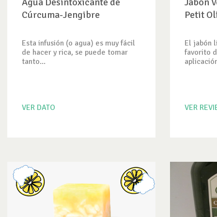
Agua Desintoxicante de
Jabón V
Cúrcuma-Jengibre
Petit Ol
Esta infusión (o agua) es muy fácil
El jabón 
de hacer y rica, se puede tomar
favorito d
tanto...
aplicación
VER DATO
VER REV