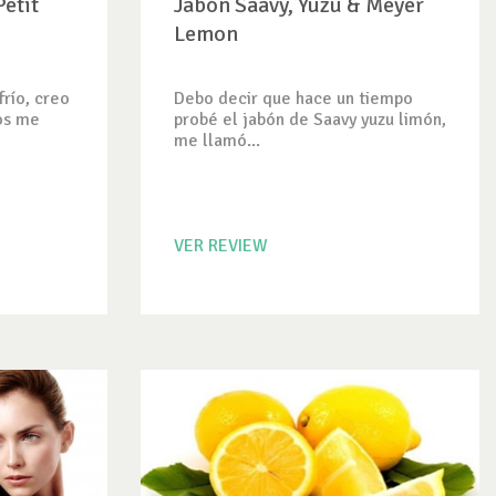
etit
Jabón Saavy, Yuzu & Meyer
Lemon
río, creo
Debo decir que hace un tiempo
os me
probé el jabón de Saavy yuzu limón,
me llamó...
VER REVIEW