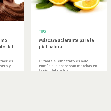
TIPS
Cómo
Máscara aclarante para la
nto del
piel natural
traerles
Durante el embarazo es muy
asero y
común que aparezcan manchas en
la piel del rostro....
VER TIP