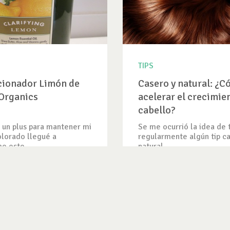
TIPS
cionador Limón de
Casero y natural: ¿
Organics
acelerar el crecimie
cabello?
un plus para mantener mi
Se me ocurrió la idea de 
lorado llegué a
regularmente algún tip c
e este...
natural,...
IEW
VER TIP