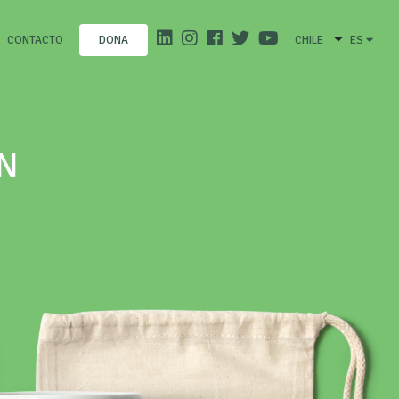
CONTACTO
CHILE
ES
DONA
N