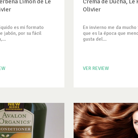
erbena Limón de Le
Crema de Ducha, Le P
ivier
Olivier
liquido es mi formato
En invierno me da mucho f
e jabón, por su fácil
que es la época que men
,...
gusta del...
IEW
VER REVIEW