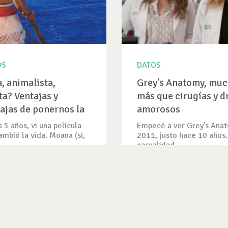
OS
DATOS
, animalista,
Grey’s Anatomy, mu
ta? Ventajas y
más que cirugías y 
ajas de ponernos la
amorosos
a de una causa
 5 años, vi una película
Empecé a ver Grey’s Ana
mbió la vida. Moana (si,
2011, justo hace 10 años.
casualidad...
ICULO
VER DATO