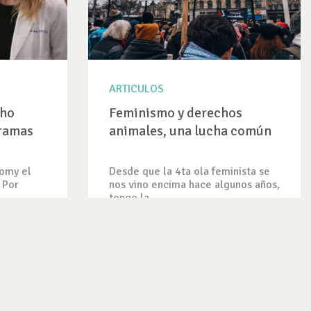
ARTICULOS
cho
Feminismo y derechos
dramas
animales, una lucha común
tomy el
Desde que la 4ta ola feminista se
 Por
nos vino encima hace algunos años,
tengo la...
VER ARTICULO