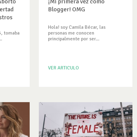
 Aborto
¡Mi primera vez como
bertad
Blogger! OMG
stros
Hola! soy Camila Bécar, las
5, tomaba
personas me conocen
..
principalmente por ser...
VER ARTICULO