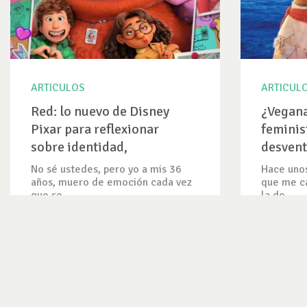
ARTICULOS
ARTICUL
Red: lo nuevo de Disney
¿Vegana
Pixar para reflexionar
feminis
sobre identidad,
desvent
emociones y vínculos
etiquet
No sé ustedes, pero yo a mis 36
Hace unos
significativos
años, muero de emoción cada vez
que me ca
que se...
la de...
VER ARTICULO
VER ART