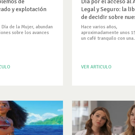
blemos de
Día por el acceso al
cado y explotación
Legal y Seguro: la li
de decidir sobre nue
cuerpos
l Día de la Mujer, abundan
Hace varios años,
xiones sobre los avances
aproximadamente unos 1
un café tranquilo con una.
ICULO
VER ARTICULO