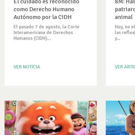
El cuidado es reconocido
8M: Ha
como Derecho Humano
patriar
Autónomo por la CIDH
animal
El pasado 7 de agosto, la Corte
Hoy, en e
Interamericana de Derechos
las refle
Humanos (CIDH)...
y...
VER NOTICIA
VER ART