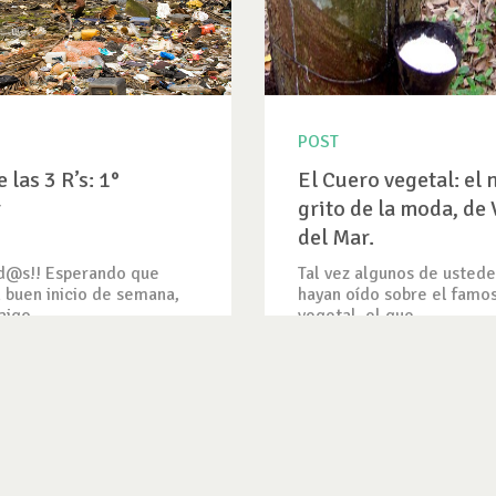
POST
 las 3 R’s: 1°
El Cuero vegetal: el
r
grito de la moda, de 
del Mar.
od@s!! Esperando que
Tal vez algunos de ustede
 buen inicio de semana,
hayan oído sobre el famo
aigo...
vegetal, el que...
RADA
VER ENTRADA