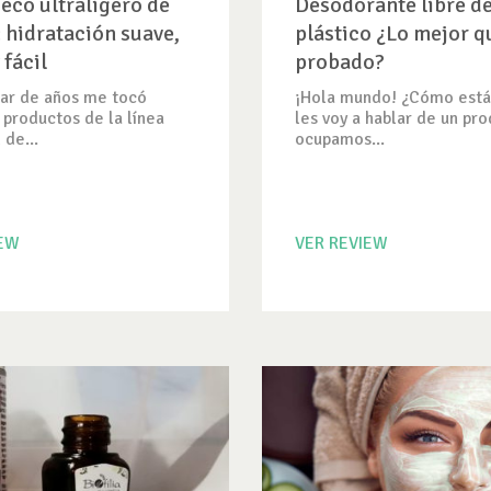
seco ultraligero de
Desodorante libre d
 hidratación suave,
plástico ¿Lo mejor q
 fácil
probado?
ar de años me tocó
¡Hola mundo! ¿Cómo está
 productos de la línea
les voy a hablar de un pr
 de...
ocupamos...
IEW
VER REVIEW