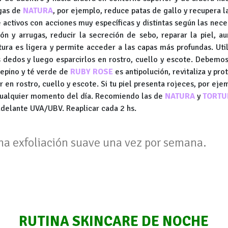
ugas de
NATURA
, por ejemplo, reduce patas de gallo y recupera l
 activos con acciones muy específicas y distintas según las nec
ón y arrugas, reducir la secreción de sebo, reparar la piel, a
xtura es ligera y permite acceder a las capas más profundas. Ut
 dedos y luego esparcirlos en rostro, cuello y escote. Debemos 
pepino y té verde de
RUBY ROSE
es antipolución, revitaliza y pro
r en rostro, cuello y escote. Si tu piel presenta rojeces, por ej
 cualquier momento del día. Recomiendo las de
NATURA
y
TORTU
delante UVA/UBV. Reaplicar cada 2 hs.
na exfoliación suave una vez por semana.
RUTINA SKINCARE DE NOCHE