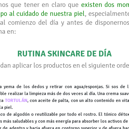
mos que tener en claro que
existen dos mom
o al cuidado de nuestra piel
, especialmente
n al comienzo del día y antes de disponerno
na en:
RUTINA SKINCARE DE DÍA
an aplicar los productos en el siguiente ord
a yema de los dedos y retirar con agua/esponjas. Si sos de 
ble realizar la limpieza más de dos veces al día. Una crema sua
rca
TORTULÁN
, con aceite de palta, con un alto contenido en vi
a piel.
co de algodón o reutilizable por todo el rostro. El tónico déto
as más saludables y con más energía para absorber los activos de
r de adentro y hacia afuera en contorno superior y de afuera hac