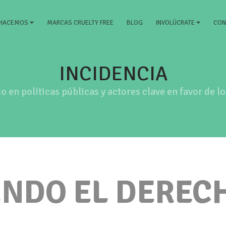
)
MARCAS CRUELTY FREE
BLOG
CON
 HACEMOS
INVOLÚCRATE
INCIDENCIA
 en políticas públicas y actores clave en favor de l
NDO EL DEREC