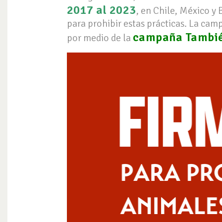
2017 al 2023
, en Chile, México y 
para prohibir estas prácticas. La cam
campaña Tambié
por medio de la