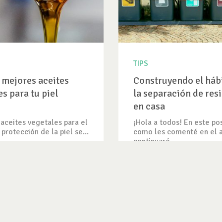
TIPS
s mejores aceites
Construyendo el háb
s para tu piel
la separación de res
en casa
 aceites vegetales para el
¡Hola a todos! En este pos
protección de la piel se...
como les comenté en el a
continuaré...
VER TIP