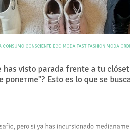
A
CONSUMO CONSCIENTE
ECO MODA
FAST FASHION
MODA
ORD
 has visto parada frente a tu clóset 
e ponerme"? Esto es lo que se busca
.
esafío, pero si ya has incursionado medianame