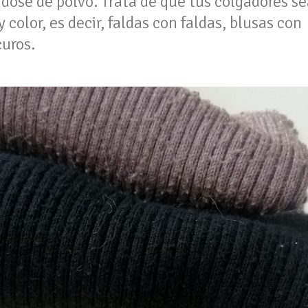
dose de polvo. Trata de que tus colgadores se
 color, es decir, faldas con faldas, blusas con
curos.