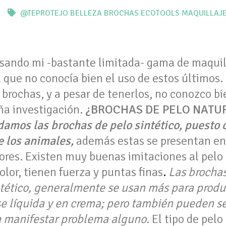
@TEPROTEJO
BELLEZA
BROCHAS
ECOTOOLS
MAQUILLAJ
isando mi -bastante limitada- gama de maquil
 que no conocía bien el uso de estos últimos.
y brochas, y a pesar de tenerlos, no conozco bi
ña investigación.
¿BROCHAS DE PELO NATUR
mos las brochas de pelo sintético, puesto 
e los animales,
además estas se presentan en
lores. Existen muy buenas imitaciones al pelo 
olor, tienen fuerza y puntas finas
.
Las
brochas
ntético, generalmente se usan más para produ
e líquida y en crema; pero
también pueden se
n manifestar problema alguno.
El tipo de pelo