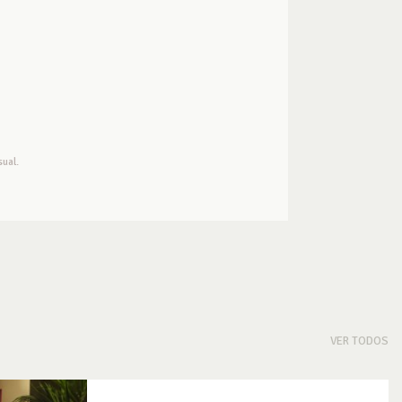
ual.
VER TODOS