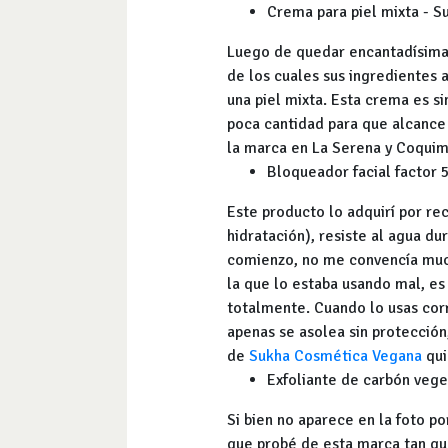
Crema para piel mixta - 
Luego de quedar encantadísima 
de los cuales sus ingredientes 
una piel mixta. Esta crema es s
poca cantidad para que alcance 
la marca en La Serena y Coqui
Bloqueador facial factor 
Este producto lo adquirí por re
hidratación), resiste al agua du
comienzo, no me convencía much
la que lo estaba usando mal, es
totalmente. Cuando lo usas corr
apenas se asolea sin protecció
de
Sukha Cosmética Vegana
qui
Exfoliante de carbón veg
Si bien no aparece en la foto p
que probé de esta marca tan que