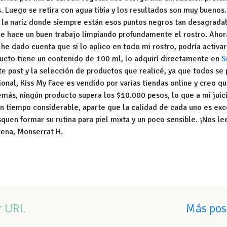
. Luego se retira con agua tibia y los resultados son muy buenos.
 la nariz donde siempre están esos puntos negros tan desagradab
e hace un buen trabajo limpiando profundamente el rostro. Ahor
 he dado cuenta que si lo aplico en todo mi rostro, podría activar
ducto tiene un contenido de 100 ml, lo adquirí directamente en
S
e post y la selección de productos que realicé, ya que todos se 
onal, Kiss My Face es vendido por varias tiendas online y creo qu
demás, ningún producto supera los $10.000 pesos, lo que a mi juic
un tiempo considerable, aparte que la calidad de cada uno es ex
uen formar su rutina para piel mixta y un poco sensible. ¡Nos l
rena, Monserrat H.
r URL
Más pos