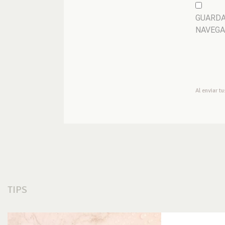
GUARDA
NAVEGA
Al enviar t
TIPS