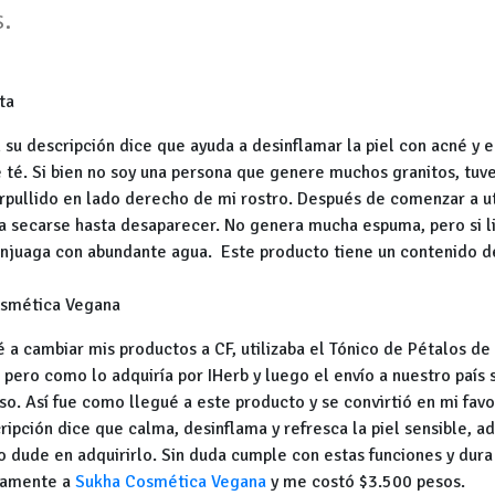
.
ta
su descripción dice que ayuda a desinflamar la piel con acné y eq
 té. Si bien no soy una persona que genere muchos granitos, tuve
pullido en lado derecho de mi rostro. Después de comenzar a uti
 secarse hasta desaparecer. No genera mucha espuma, pero si li
njuaga con abundante agua. Este producto tiene un contenido d
osmética Vegana
 a cambiar mis productos a CF, utilizaba el Tónico de Pétalos d
 pero como lo adquiría por IHerb y luego el envío a nuestro país
so. Así fue como llegué a este producto y se convirtió en mi fav
ripción dice que calma, desinflama y refresca la piel sensible, ad
o dude en adquirirlo. Sin duda cumple con estas funciones y dura
tamente a
Sukha Cosmética Vegana
y me costó $3.500 pesos.