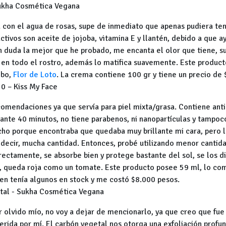
Sukha Cosmética Vegana
con el agua de rosas, supe de inmediato que apenas pudiera te
activos son aceite de jojoba, vitamina E y llantén, debido a que 
in duda la mejor que he probado, me encanta el olor que tiene, su
en todo el rostro, además lo matifica suavemente. Este producto 
mbo,
Flor de Loto
. La crema contiene 100 gr y tiene un precio de 
50 – Kiss My Face
comendaciones ya que servía para piel mixta/grasa. Contiene anti
rante 40 minutos, no tiene parabenos, ni nanopartículas y tampoco
o porque encontraba que quedaba muy brillante mi cara, pero l
 decir, mucha cantidad. Entonces, probé utilizando menor cantid
ectamente, se absorbe bien y protege bastante del sol, se los di
n, queda roja como un tomate. Este producto posee 59 ml, lo c
en tenía algunos en stock y me costó $8.000 pesos.
etal - Sukha Cosmética Vegana
or olvido mío, no voy a dejar de mencionarlo, ya que creo que fu
rida por mí. El carbón vegetal nos otorga una exfoliación profund