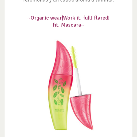
~Organic wear|
Work it! full! flared!
fit! Mascara~