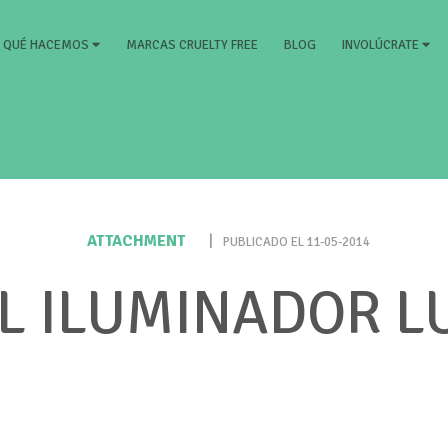
RRENT)
MARCAS CRUELTY FREE
BLOG
QUÉ HACEMOS
INVOLÚCRATE
ATTACHMENT
|
PUBLICADO EL 11-05-2014
EL ILUMINADOR L