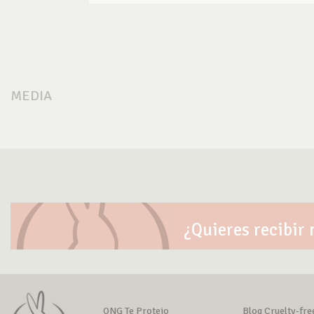
MEDIA
¿Quieres recibir 
ONG Te Protejo
Blog Cruelty-fre