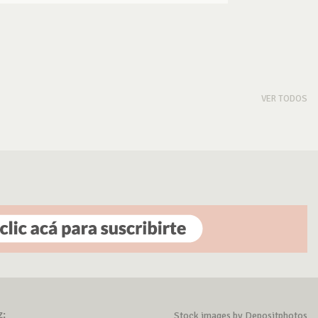
VER TODOS
z:
Stock images by Depositphotos