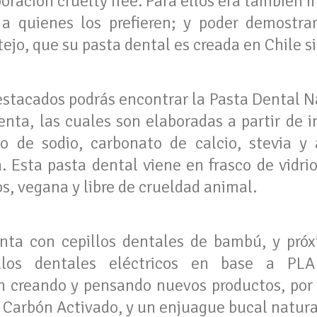
oración cruelty free. Para ellos era también
 a quienes los prefieren; y poder demostrar
otejo, que su pasta dental es creada en Chile s
estacados podrás encontrar la Pasta Dental Na
enta, las cuales son elaboradas a partir de i
to de sodio, carbonato de calcio, stevia y 
 Esta pasta dental viene en frasco de vidrio,
os, vegana y libre de crueldad animal.
nta con cepillos dentales de bambú, y pró
llos dentales eléctricos en base a P
 creando y pensando nuevos productos, por 
 Carbón Activado, y un enjuague bucal natura