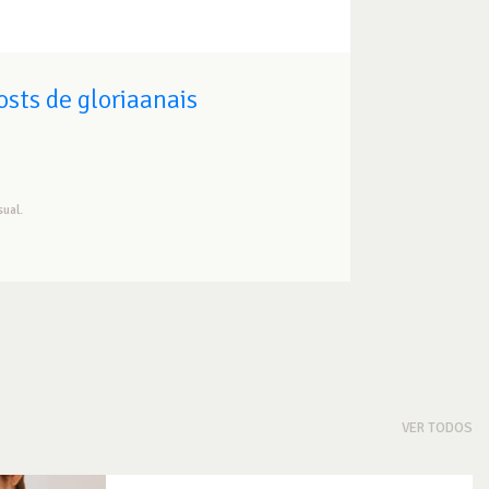
sts de gloriaanais
ual.
VER TODOS