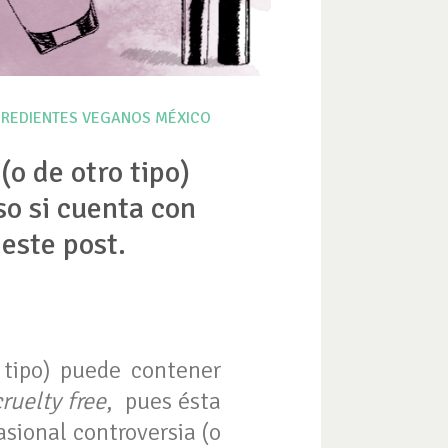
GREDIENTES VEGANOS
MÉXICO
o de otro tipo)
so si cuenta con
 este post.
 tipo) puede contener
cruelty free
, pues ésta
asional controversia (o