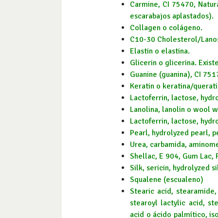
Carmine, CI 75470, Natura
escarabajos aplastados).
Collagen o colágeno.
C10-30 Cholesterol/Lanos
Elastin o elastina.
Glicerin o glicerina. Exist
Guanine (guanina), CI 751
Keratin o keratina/querati
Lactoferrin, lactose, hydr
Lanolina, lanolin o wool w
Lactoferrin, lactose, hydr
Pearl, hydrolyzed pearl, p
Urea, carbamida, aminome
Shellac, E 904, Gum Lac, 
Silk, sericin, hydrolyzed 
Squalene (escualeno)
Stearic acid, stearamide,
stearoyl lactylic acid, st
acid o ácido palmítico, i