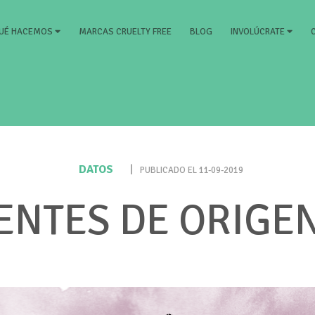
ENT)
MARCAS CRUELTY FREE
BLOG
UÉ HACEMOS
INVOLÚCRATE
DATOS
|
PUBLICADO EL 11-09-2019
ENTES DE ORIGE