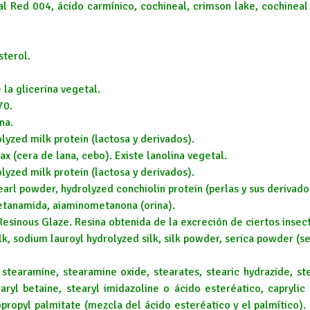
l Red 004, ácido carmínico, cochineal, crimson lake, cochineal 
terol.
e la glicerina vegetal.
70.
na.
olyzed milk protein (lactosa y derivados).
ax (cera de lana, cebo). Existe lanolina vegetal.
olyzed milk protein (lactosa y derivados).
earl powder, hydrolyzed conchiolin protein (perlas y sus derivado
tanamida, aiaminometanona (orina).
Resinous Glaze. Resina obtenida de la excreción de ciertos insec
silk, sodium lauroyl hydrolyzed silk, silk powder, serica powder (s
 stearamine, stearamine oxide, stearates, stearic hydrazide, st
earyl betaine, stearyl imidazoline o ácido esteréatico, caprylic 
sopropyl palmitate (mezcla del ácido esteréatico y el palmítico).