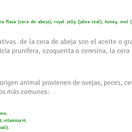
 flava (cera de abeja), royal jelly (jalea real), honey, mel (
tivas de la cera de abeja son el aceite o gr
ia prunifera, ozoquerita o ceresina, la cera 
origen animal provienen de ovejas, peces, cer
los más comunes:
ime.
8, vitamina H.
alí).