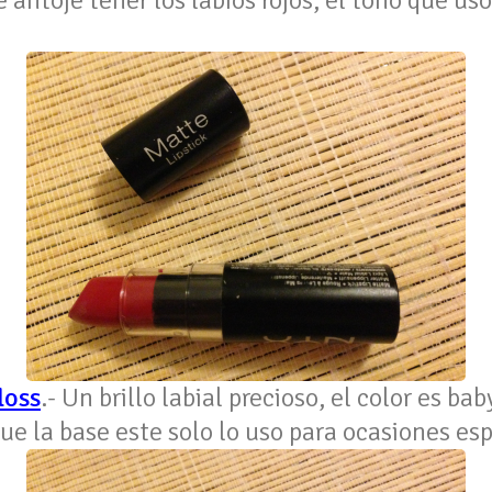
antoje tener los labios rojos, el tono que uso
loss
.- Un brillo labial precioso, el color es b
que la base este solo lo uso para ocasiones esp