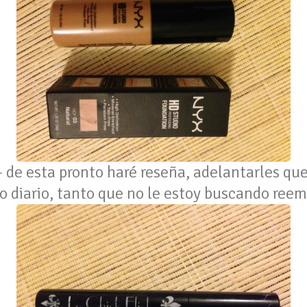
- de esta pronto haré reseña, adelantarles qu
o diario, tanto que no le estoy buscando reem