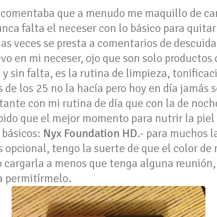
es comentaba que a menudo me maquillo de cam
nca falta el neceser con lo básico para quita
as veces se presta a comentarios de descuidad
evo en mi neceser, ojo que son solo productos
 y sin falta, es la rutina de limpieza, tonificac
s de los 25 no la hacía pero hoy en día jamás 
ante con mi rutina de día que con la de noche
ido que el mejor momento para nutrir la piel 
 básicos:
Nyx Foundation HD
.- para muchos la
 opcional, tengo la suerte de que el color de 
o cargarla a menos que tenga alguna reunión, p
a permitírmelo.