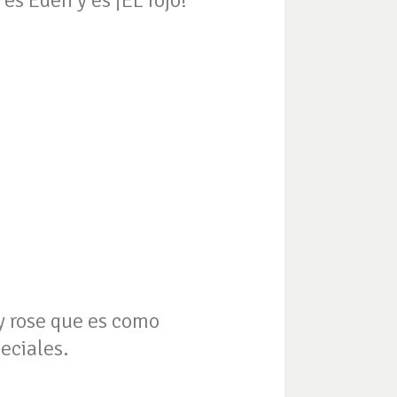
 es Eden y es ¡EL rojo!
aby rose que es como
eciales.