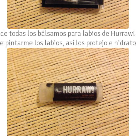
- de todas los bálsamos para labios de Hurraw! 
 pintarme los labios, así los protejo e hidrato