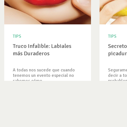
TIPS
TIPS
Truco Infalible: Labiales
Secreto
más Duraderos
picadur
A todas nos sucede que cuando
Segurame
tenemos un evento especial no
decir a t
sabemos cómo...
probablem
VER TIP
VER TIP