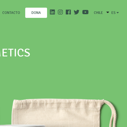
CONTACTO
CHILE
ES
DONA
METICS