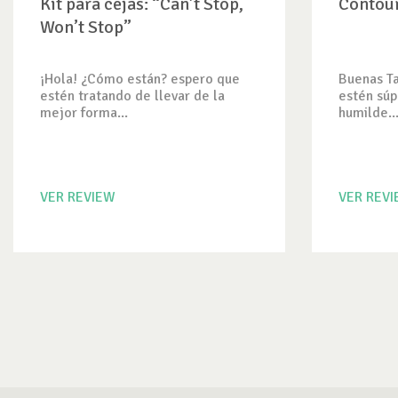
Kit para cejas: “Can’t Stop,
Contour
Won’t Stop”
¡Hola! ¿Cómo están? espero que
Buenas T
estén tratando de llevar de la
estén súp
mejor forma...
humilde..
VER REVIEW
VER REV