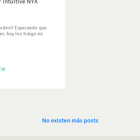
 Intuitive NYX
ardes!! Esperando que
er, hoy les traigo mi
.
IEW
No existen más posts