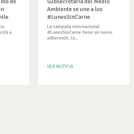
sumo de
Subsecretaría del Medio
ón
Ambiente se une a los
hile
#LunesSinCarne
lio
La campaña internacional
está a
#LunesSinCarne tiene un nuevo
adherente, la...
VER NOTICIA