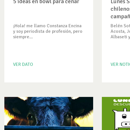
5 ideas en bowl para cenar
Lunes S
chileno
campaña
¡Hola! me llamo Constanza Encina
Belén Sot
y soy periodista de profesión, pero
Acosta, J
siempre...
Albaseti y.
VER DATO
VER NOTI