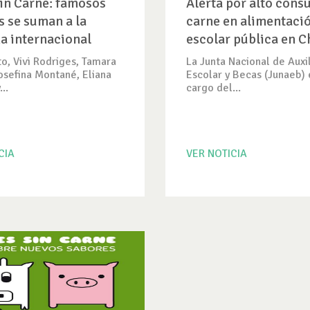
in Carne: famosos
Alerta por alto con
s se suman a la
carne en alimentaci
 internacional
escolar pública en C
o, Vivi Rodriges, Tamara
La Junta Nacional de Auxi
osefina Montané, Eliana
Escolar y Becas (Junaeb) 
..
cargo del...
CIA
VER NOTICIA