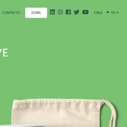
CONTACTO
CHILE
ES
DONA
YE