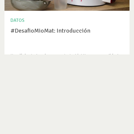
DATOS
#DesafioMioMat: Introducción
Hoy día les traigo algo muy entretenido! Hace poco recibí mi
tan esperada...
VER DATO
SUSCRÍBETE AL NEWSLETTER