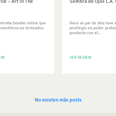
ild – Art in The
Sombra de Ojos L.A.
miraba tiendas online que
Hace un par de días tuve 
cosméticos no testeados
privilegio en poder proba
producto con el...
IEW
VER REVIEW
No existen más posts