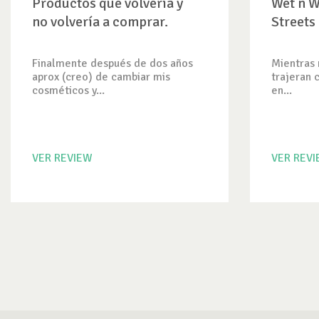
Productos que volvería y
Wet n W
no volvería a comprar.
Streets
Finalmente después de dos años
Mientras 
aprox (creo) de cambiar mis
trajeran 
cosméticos y...
en...
VER REVIEW
VER REV